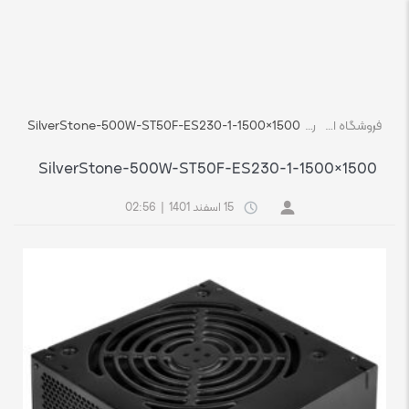
فروشگاه اچ استوک بازار انلاین تجهیزات کامپیوتر استوک
رسانه
SilverStone-500W-ST50F-ES230-1-1500×1500
SilverStone-500W-ST50F-ES230-1-1500×1500
15 اسفند 1401
|
02:56