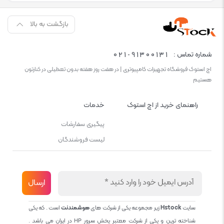
بازگشت به بالا
021-91300131
شماره تماس :
اچ استوک فروشگاه تجهیزات کامپیوتری | در هفت روز هفته بدون تعطیلی در کنارتون
هستیم
راهنمای خرید از اچ استوک
خدمات
پیگیری سفارشات
لیست فروشندگان
سایت
Hstock
زیر مجموعه یکی از شرکت های
هوشمندنت
است . که یکی
شناخته ترین و یکی از شرکت معتبر پخش سرور HP در ایران می باشد .