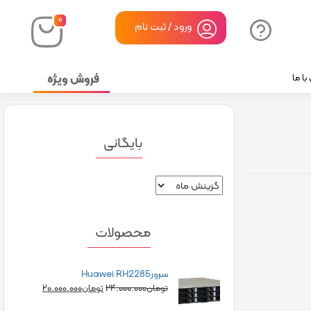
۰
ورود / ثبت نام
فروش ویژه
ا ما
بایگانی
محصولات
سرورHuawei RH2285
۲۰.۰۰۰.۰۰۰
۲۴.۰۰۰.۰۰۰
تومان
تومان