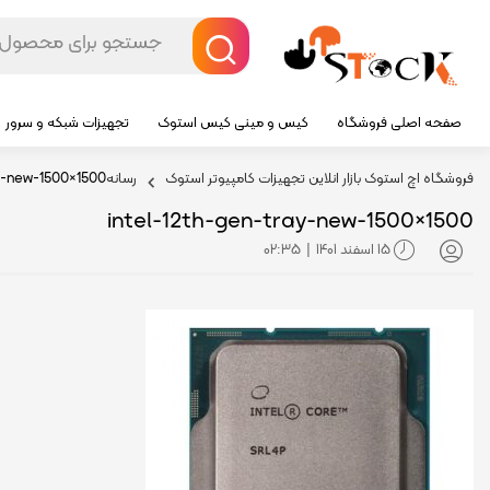
صفحه اصلی فروشگاه
کیس و مینی کیس استوک
تجهیزات شبکه و سرور
فروشگاه اچ استوک بازار انلاین تجهیزات کامپیوتر استوک
رسانه
y-new-1500×1500
intel-12th-gen-tray-new-1500×1500
15 اسفند 1401
02:35
|