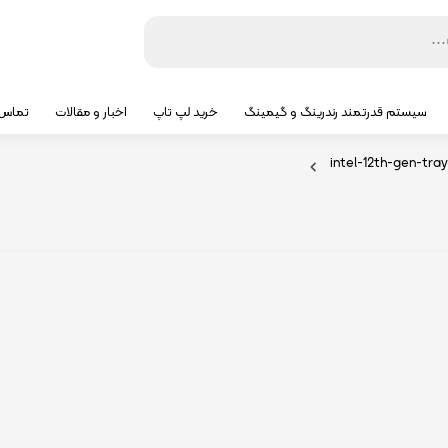
سیستم قدرتمند رندرینگ و گیمینگ
خرید لپ تاپ
اخبار و مقالات
تماس ب
intel-12th-gen-tra