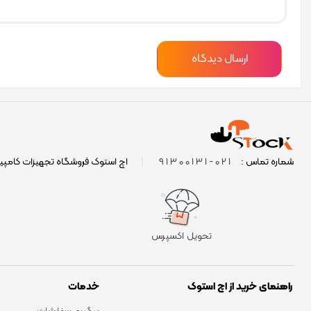
021-91300131
شماره تماس :
|
اچ استوک فروشگاه تجهیزات کامپی
تحویل اکسپرس
راهنمای خرید از اچ استوک
خدمات