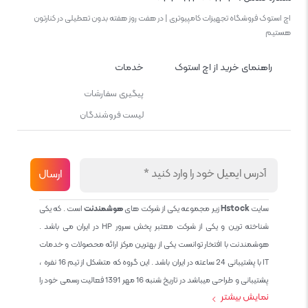
اچ استوک فروشگاه تجهیزات کامپیوتری | در هفت روز هفته بدون تعطیلی در کنارتون
هستیم
راهنمای خرید از اچ استوک
خدمات
پیگیری سفارشات
لیست فروشندگان
سایت
Hstock
زیر مجموعه یکی از شرکت های
هوشمندنت
است . که یکی
شناخته ترین و یکی از شرکت معتبر پخش سرور HP در ایران می باشد .
هوشمندنت با افتخار توانست یکی از بهترین مرکز ارائه محصولات و خدمات
IT با پشتیبانی 24 ساعته در ایران باشد . این گروه که متشکل از تیم 16 نفره ،
پشتیبانی و طراحی میباشد در تاریخ شنبه 16 مهر 1391 فعالیت رسمی خود را
نمایش بیشتر
آغاز نمود و طی این 12 سال فعالیت همواره احترام به حقوق مشتریان و