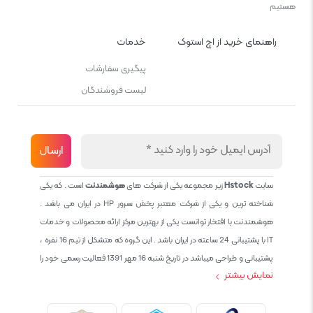
هستیم
راهنمای خرید از اچ استوک
خدمات
پیگیری سفارشات
لیست فروشندگان
سایت
Hstock
زیر مجموعه یکی از شرکت های
هوشمندنت
است . که یکی
شناخته ترین و یکی از شرکت معتبر پخش سرور HP در ایران می باشد .
هوشمندنت با افتخار توانست یکی از بهترین مرکز ارائه محصولات و خدمات
IT با پشتیبانی 24 ساعته در ایران باشد . این گروه که متشکل از تیم 16 نفره ،
پشتیبانی و طراحی میباشد در تاریخ شنبه 16 مهر 1391 فعالیت رسمی خود را
نمایش بیشتر
آغاز نمود و طی این 12 سال فعالیت همواره احترام به حقوق مشتریان و
کاربران سایت و پشتیبانی کامل محصولات تجاری و رایگان در الویت کاری گروه
بوده و هست و تمام تلاش ما خدماتی کامل و بدون عیب به تمام مشتریان