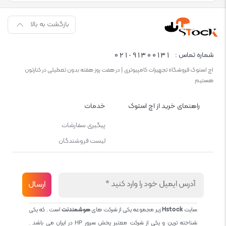
بازگشت به بالا
021-91300131
شماره تماس :
اچ استوک فروشگاه تجهیزات کامپیوتری | در هفت روز هفته بدون تعطیلی در کنارتون
هستیم
راهنمای خرید از اچ استوک
خدمات
پیگیری سفارشات
لیست فروشندگان
سایت
Hstock
زیر مجموعه یکی از شرکت های
هوشمندنت
است . که یکی
شناخته ترین و یکی از شرکت معتبر پخش سرور HP در ایران می باشد .