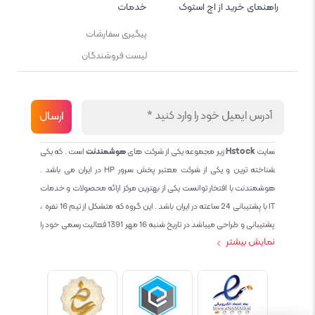
راهنمای خرید از اچ استوک
خدمات
پیگیری سفارشات
لیست فروشندگان
سایت
Hstock
زیر مجموعه یکی از شرکت های
هوشمندنت
است . که یکی
شناخته ترین و یکی از شرکت معتبر پخش سرور HP در ایران می باشد .
هوشمندنت با افتخار توانست یکی از بهترین مرکز ارائه محصولات و خدمات
IT با پشتیبانی 24 ساعته در ایران باشد . این گروه که متشکل از تیم 16 نفره ،
پشتیبانی و طراحی میباشد در تاریخ شنبه 16 مهر 1391 فعالیت رسمی خود را
نمایش بیشتر
آغاز نمود و طی این 12 سال فعالیت همواره احترام به حقوق مشتریان و
کاربران سایت و پشتیبانی کامل محصولات تجاری و رایگان در الویت کاری گروه
بوده و هست و تمام تلاش ما خدماتی کامل و بدون عیب به تمام مشتریان
عزیز میباشد حال با توجه به در خواست مشتریان و همکاران سعی کردیم