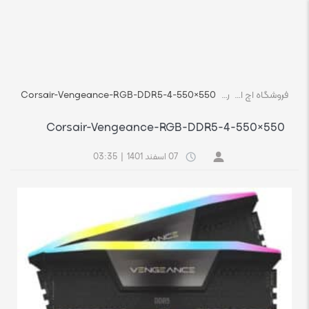
فروشگاه اچ استوک بازار انلاین تجهیزات کامپیوتر استوک
رسانه
Corsair-Vengeance-RGB-DDR5-4-550×550
Corsair-Vengeance-RGB-DDR5-4-550×550
07 اسفند 1401
|
03:35