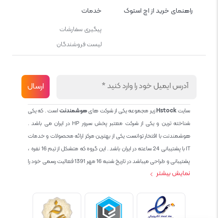
راهنمای خرید از اچ استوک
خدمات
پیگیری سفارشات
لیست فروشندگان
سایت
Hstock
زیر مجموعه یکی از شرکت های
هوشمندنت
است . که یکی
شناخته ترین و یکی از شرکت معتبر پخش سرور HP در ایران می باشد .
هوشمندنت با افتخار توانست یکی از بهترین مرکز ارائه محصولات و خدمات
IT با پشتیبانی 24 ساعته در ایران باشد . این گروه که متشکل از تیم 16 نفره ،
پشتیبانی و طراحی میباشد در تاریخ شنبه 16 مهر 1391 فعالیت رسمی خود را
نمایش بیشتر
آغاز نمود و طی این 12 سال فعالیت همواره احترام به حقوق مشتریان و
کاربران سایت و پشتیبانی کامل محصولات تجاری و رایگان در الویت کاری گروه
بوده و هست و تمام تلاش ما خدماتی کامل و بدون عیب به تمام مشتریان
عزیز میباشد حال با توجه به در خواست مشتریان و همکاران سعی کردیم