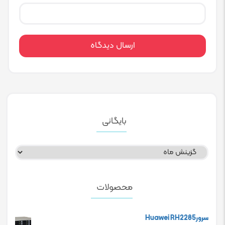
بایگانی
بایگانی
محصولات
سرورHuawei RH2285