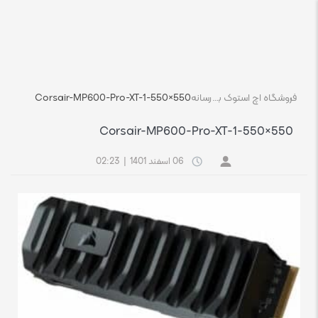
فروشگاه اچ استوک بازار انلاین تجهیزات کامپیوتر استوک
رسانه
Corsair-MP600-Pro-XT-1-550×550
Corsair-MP600-Pro-XT-1-550×550
06 اسفند 1401
|
02:23