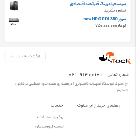
سیستم رندرینگ قدرتمند اقتصادی
تماس بگیرید
سرور new HP G11 DL360
تومان
۷۵۰.۰۰۰.۰۰۰
بازگشت به بالا
021-91300131
شماره تماس :
اچ استوک فروشگاه تجهیزات کامپیوتری | در هفت روز هفته بدون تعطیلی در کنارتون
هستیم
راهنمای خرید از اچ استوک
خدمات
پیگیری سفارشات
لیست فروشندگان