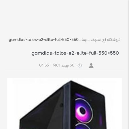
فروشگاه اچ استوک بازار انلاین تجهیزات کامپیوتر استوک
رسانه
gamdias-talos-e2-elite-full-550×550
gamdias-talos-e2-elite-full-550×550
30 بهمن 1401
|
04:53