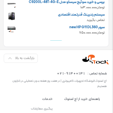
بررسی و خرید سوئیچ سیسکو مدل C9200L-48T-4G-E
is:
was:
تومان
۱۰۳.۰۰۰.۰۰۰
تومان۸۳.۸۰۰.۰۰۰.
تومان۷۸.۶۰۰.۰۰۰.
سیستم رندرینگ قدرتمند اقتصادی
تماس بگیرید
سرور new HP G11 DL360
تومان
۷۵۰.۰۰۰.۰۰۰
بازگشت به بالا
021-91300131
شماره تماس :
اچ استوک فروشگاه تجهیزات کامپیوتری | در هفت روز هفته بدون تعطیلی در کنارتون
هستیم
راهنمای خرید از اچ استوک
خدمات
پیگیری سفارشات