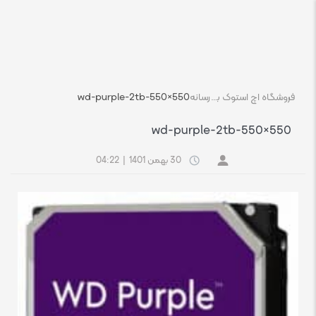
فروشگاه اچ استوک بازار انلاین تجهیزات کامپیوتر استوک
رسانه
wd-purple-2tb-550×550
wd-purple-2tb-550×550
30 بهمن 1401
|
04:22