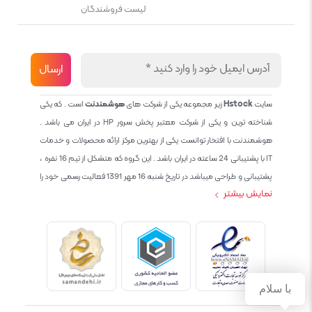
لیست فروشندگان
سایت
Hstock
زیر مجموعه یکی از شرکت های
هوشمندنت
است . که یکی
شناخته ترین و یکی از شرکت معتبر پخش سرور HP در ایران می باشد .
هوشمندنت با افتخار توانست یکی از بهترین مرکز ارائه محصولات و خدمات
IT با پشتیبانی 24 ساعته در ایران باشد . این گروه که متشکل از تیم 16 نفره ،
پشتیبانی و طراحی میباشد در تاریخ شنبه 16 مهر 1391 فعالیت رسمی خود را
نمایش بیشتر
آغاز نمود و طی این 12 سال فعالیت همواره احترام به حقوق مشتریان و
کاربران سایت و پشتیبانی کامل محصولات تجاری و رایگان در الویت کاری گروه
بوده و هست و تمام تلاش ما خدماتی کامل و بدون عیب به تمام مشتریان
عزیز میباشد حال با توجه به در خواست مشتریان و همکاران سعی کردیم
سایتی اماده کنیم که تمام مشتریان عزیزمان با خیال راحت تمام محصولات
IT خود را خریداری کنند.
با سلام