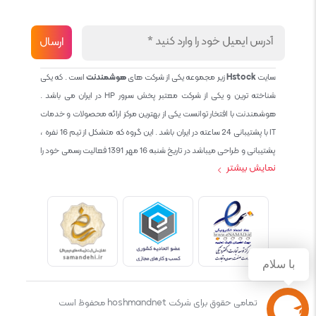
سایت
Hstock
زیر مجموعه یکی از شرکت های
هوشمندنت
است . که یکی
شناخته ترین و یکی از شرکت معتبر پخش سرور HP در ایران می باشد .
هوشمندنت با افتخار توانست یکی از بهترین مرکز ارائه محصولات و خدمات
IT با پشتیبانی 24 ساعته در ایران باشد . این گروه که متشکل از تیم 16 نفره ،
پشتیبانی و طراحی میباشد در تاریخ شنبه 16 مهر 1391 فعالیت رسمی خود را
نمایش بیشتر
آغاز نمود و طی این 12 سال فعالیت همواره احترام به حقوق مشتریان و
کاربران سایت و پشتیبانی کامل محصولات تجاری و رایگان در الویت کاری گروه
بوده و هست و تمام تلاش ما خدماتی کامل و بدون عیب به تمام مشتریان
عزیز میباشد حال با توجه به در خواست مشتریان و همکاران سعی کردیم
سایتی اماده کنیم که تمام مشتریان عزیزمان با خیال راحت تمام محصولات
IT خود را خریداری کنند.
با سلام
تمامی حقوق برای شرکت hoshmandnet محفوظ است