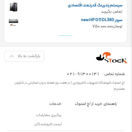
تومان۸۳.۸۰۰.۰۰۰.
تومان۷۸.۶۰۰.۰۰۰.
سیستم رندرینگ قدرتمند اقتصادی
تماس بگیرید
سرور new HP G11 DL360
تومان
۷۵۰.۰۰۰.۰۰۰
بازگشت به بالا
021-91300131
شماره تماس :
اچ استوک فروشگاه تجهیزات کامپیوتری | در هفت روز هفته بدون تعطیلی در کنارتون
هستیم
راهنمای خرید از اچ استوک
خدمات
پیگیری سفارشات
لیست فروشندگان