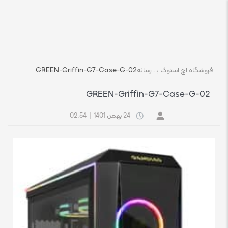
فروشگاه اچ استوک بازار انلاین تجهیزات کامپیوتر استوک
رسانه
GREEN-Griffin-G7-Case-G-02
GREEN-Griffin-G7-Case-G-02
24 بهمن 1401
|
02:54