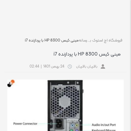
فروشگاه اچ استوک بازار انلاین تجهیزات کامپیوتر استوک
رسانه
مینی کیس HP 8300 با پردازنده i7
مینی کیس HP 8300 با پردازنده i7
باقریان باقریان
24 بهمن 1401
|
02:44