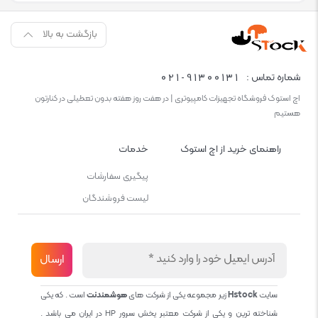
بازگشت به بالا
021-91300131
شماره تماس :
اچ استوک فروشگاه تجهیزات کامپیوتری | در هفت روز هفته بدون تعطیلی در کنارتون
هستیم
راهنمای خرید از اچ استوک
خدمات
پیگیری سفارشات
لیست فروشندگان
سایت
Hstock
زیر مجموعه یکی از شرکت های
هوشمندنت
است . که یکی
شناخته ترین و یکی از شرکت معتبر پخش سرور HP در ایران می باشد .