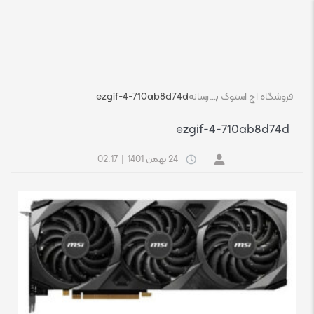
فروشگاه اچ استوک بازار انلاین تجهیزات کامپیوتر استوک
رسانه
ezgif-4-710ab8d74d
ezgif-4-710ab8d74d
24 بهمن 1401
|
02:17