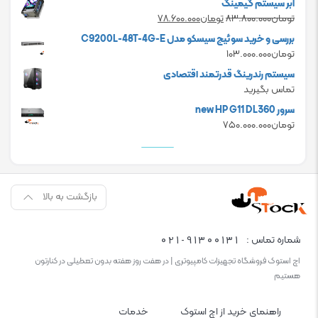
ابر سیستم گیمینگ
is:
was:
Current
Original
تومان
۸۳.۸۰۰.۰۰۰
تومان
۷۸.۶۰۰.۰۰۰
تومان۲۴.۰۰۰.۰۰۰.
تومان۲۰.۰۰۰.۰۰۰.
price
price
بررسی و خرید سوئیچ سیسکو مدل C9200L-48T-4G-E
is:
was:
تومان
۱۰۳.۰۰۰.۰۰۰
تومان۸۳.۸۰۰.۰۰۰.
تومان۷۸.۶۰۰.۰۰۰.
سیستم رندرینگ قدرتمند اقتصادی
تماس بگیرید
سرور new HP G11 DL360
تومان
۷۵۰.۰۰۰.۰۰۰
بازگشت به بالا
021-91300131
شماره تماس :
اچ استوک فروشگاه تجهیزات کامپیوتری | در هفت روز هفته بدون تعطیلی در کنارتون
هستیم
راهنمای خرید از اچ استوک
خدمات