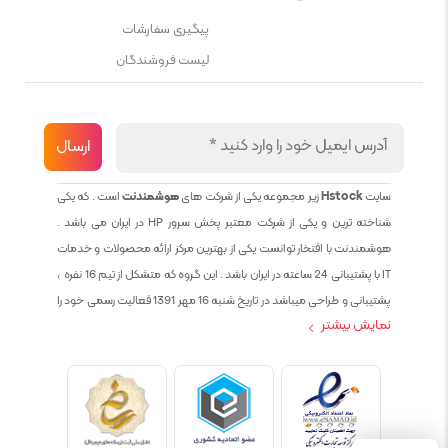
پیگیری سفارشات
لیست فروشندگان
سایت
Hstock
زیر مجموعه یکی از شرکت های
هوشمندنت
است . که یکی
شناخته ترین و یکی از شرکت معتبر پخش سرور HP در ایران می باشد .
هوشمندنت با افتخار توانست یکی از بهترین مرکز ارائه محصولات و خدمات
IT با پشتیبانی 24 ساعته در ایران باشد . این گروه که متشکل از تیم 16 نفره ،
پشتیبانی و طراحی میباشد در تاریخ شنبه 16 مهر 1391 فعالیت رسمی خود را
نمایش بیشتر
آغاز نمود و طی این 12 سال فعالیت همواره احترام به حقوق مشتریان و
کاربران سایت و پشتیبانی کامل محصولات تجاری و رایگان در الویت کاری گروه
بوده و هست و تمام تلاش ما خدماتی کامل و بدون عیب به تمام مشتریان
عزیز میباشد حال با توجه به در خواست مشتریان و همکاران سعی کردیم
سایتی اماده کنیم که تمام مشتریان عزیزمان با خیال راحت تمام محصولات