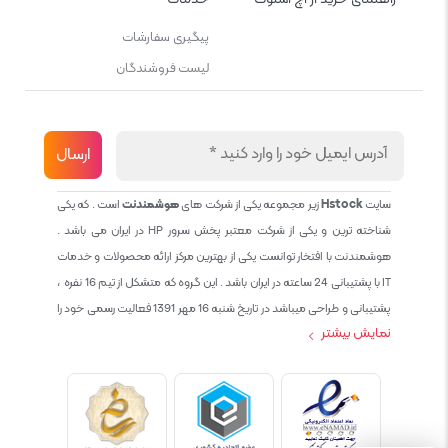
پیگیری سفارشات
لیست فروشندگان
سایت
Hstock
زیر مجموعه یکی از شرکت های
هوشمندنت
است . که یکی
شناخته ترین و یکی از شرکت معتبر پخش سرور HP در ایران می باشد .
هوشمندنت با افتخار توانست یکی از بهترین مرکز ارائه محصولات و خدمات
IT با پشتیبانی 24 ساعته در ایران باشد . این گروه که متشکل از تیم 16 نفره ،
پشتیبانی و طراحی میباشد در تاریخ شنبه 16 مهر 1391 فعالیت رسمی خود را
نمایش بیشتر
آغاز نمود و طی این 12 سال فعالیت همواره احترام به حقوق مشتریان و
کاربران سایت و پشتیبانی کامل محصولات تجاری و رایگان در الویت کاری گروه
بوده و هست و تمام تلاش ما خدماتی کامل و بدون عیب به تمام مشتریان
عزیز میباشد حال با توجه به در خواست مشتریان و همکاران سعی کردیم
سایتی اماده کنیم که تمام مشتریان عزیزمان با خیال راحت تمام محصولات