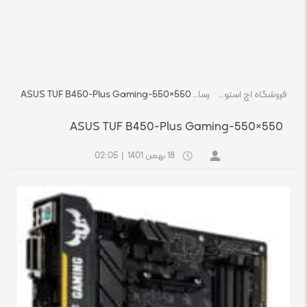
فروشگاه اچ استوک بازار انلاین تجهیزات کامپیوتر استوک
رسانه
ASUS TUF B450-Plus Gaming-550×550
ASUS TUF B450-Plus Gaming-550×550
18 بهمن 1401
|
02:05