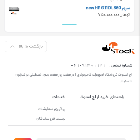
سرور new HP G11 DL360
تومان
۷۵۰.۰۰۰.۰۰۰
بازگشت به بالا
021-91300131
شماره تماس :
اچ استوک فروشگاه تجهیزات کامپیوتری | در هفت روز هفته بدون تعطیلی در کنارتون
هستیم
راهنمای خرید از اچ استوک
خدمات
پیگیری سفارشات
لیست فروشندگان