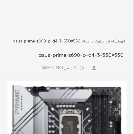
فروشگاه اچ استوک بازار انلاین تجهیزات کامپیوتر استوک
رسانه
asus-prime-z690-p-d4-3-550×550
asus-prime-z690-p-d4-3-550×550
17 بهمن 1401
|
04:50