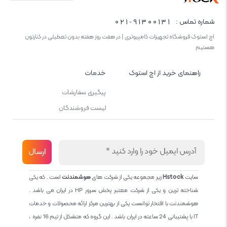
021-91300131
شماره تماس :
اچ استوک فروشگاه تجهیزات کامپیوتری | در هفت روز هفته بدون تعطیلی در کنارتون
هستیم
راهنمای خرید از اچ استوک
خدمات
پیگیری سفارشات
لیست فروشندگان
سایت
Hstock
زیر مجموعه یکی از شرکت های
هوشمندنت
است . که یکی
شناخته ترین و یکی از شرکت معتبر پخش سرور HP در ایران می باشد .
هوشمندنت با افتخار توانست یکی از بهترین مرکز ارائه محصولات و خدمات
IT با پشتیبانی 24 ساعته در ایران باشد . این گروه که متشکل از تیم 16 نفره ،