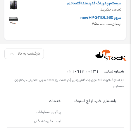
سیستم رندرینگ قدرتمند اقتصادی
تماس بگیرید
سرور new HP G11 DL360
تومان
۷۵۰.۰۰۰.۰۰۰
بازگشت به بالا
021-91300131
شماره تماس :
اچ استوک فروشگاه تجهیزات کامپیوتری | در هفت روز هفته بدون تعطیلی در کنارتون
هستیم
راهنمای خرید از اچ استوک
خدمات
پیگیری سفارشات
لیست فروشندگان