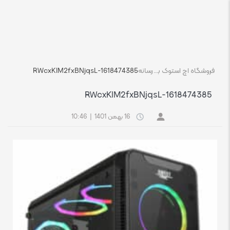
فروشگاه اچ استوک بازار انلاین تجهیزات کامپیوتر استوک
رسانه
1618474385-RWcxKIM2fxBNjqsL
1618474385-RWcxKIM2fxBNjqsL
16 بهمن 1401
|
10:46