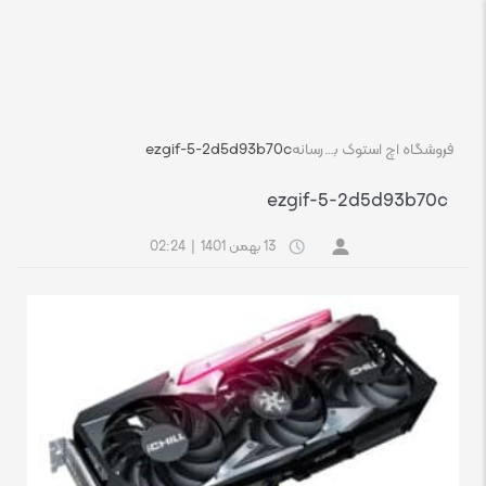
فروشگاه اچ استوک بازار انلاین تجهیزات کامپیوتر استوک
رسانه
ezgif-5-2d5d93b70c
ezgif-5-2d5d93b70c
13 بهمن 1401
|
02:24