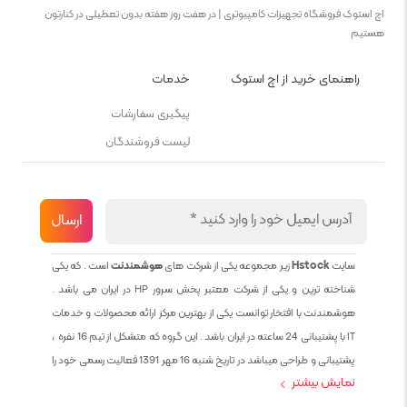
اچ استوک فروشگاه تجهیزات کامپیوتری | در هفت روز هفته بدون تعطیلی در کنارتون
هستیم
راهنمای خرید از اچ استوک
خدمات
پیگیری سفارشات
لیست فروشندگان
سایت
Hstock
زیر مجموعه یکی از شرکت های
هوشمندنت
است . که یکی
شناخته ترین و یکی از شرکت معتبر پخش سرور HP در ایران می باشد .
هوشمندنت با افتخار توانست یکی از بهترین مرکز ارائه محصولات و خدمات
IT با پشتیبانی 24 ساعته در ایران باشد . این گروه که متشکل از تیم 16 نفره ،
پشتیبانی و طراحی میباشد در تاریخ شنبه 16 مهر 1391 فعالیت رسمی خود را
نمایش بیشتر
آغاز نمود و طی این 12 سال فعالیت همواره احترام به حقوق مشتریان و