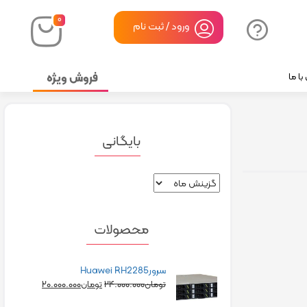
۰
ورود / ثبت نام
فروش ویژه
ا ما
بایگانی
محصولات
سرورHuawei RH2285
۲۰.۰۰۰.۰۰۰
۲۴.۰۰۰.۰۰۰
تومان
تومان