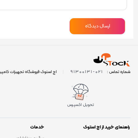
021-91300131
شماره تماس :
|
اچ استوک فروشگاه تجهیزات کامپی
تحویل اکسپرس
راهنمای خرید از اچ استوک
خدمات