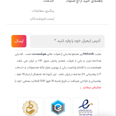
راهنمای خرید از اچ استوک
خدمات
پیگیری سفارشات
لیست فروشندگان
سایت
Hstock
زیر مجموعه یکی از شرکت های
هوشمندنت
است . که یکی
شناخته ترین و یکی از شرکت معتبر پخش سرور HP در ایران می باشد .
هوشمندنت با افتخار توانست یکی از بهترین مرکز ارائه محصولات و خدمات
IT با پشتیبانی 24 ساعته در ایران باشد . این گروه که متشکل از تیم 16 نفره ،
پشتیبانی و طراحی میباشد در تاریخ شنبه 16 مهر 1391 فعالیت رسمی خود را
نمایش بیشتر
آغاز نمود و طی این 12 سال فعالیت همواره احترام به حقوق مشتریان و
کاربران سایت و پشتیبانی کامل محصولات تجاری و رایگان در الویت کاری گروه
بوده و هست و تمام تلاش ما خدماتی کامل و بدون عیب به تمام مشتریان
عزیز میباشد حال با توجه به در خواست مشتریان و همکاران سعی کردیم
سایتی اماده کنیم که تمام مشتریان عزیزمان با خیال راحت تمام محصولات