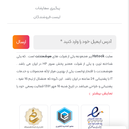
پیگیری سفارشات
لیست فروشندگان
سایت
Hstock
زیر مجموعه یکی از شرکت های
هوشمندنت
است . که یکی
شناخته ترین و یکی از شرکت معتبر پخش سرور HP در ایران می باشد .
هوشمندنت با افتخار توانست یکی از بهترین مرکز ارائه محصولات و خدمات
IT با پشتیبانی 24 ساعته در ایران باشد . این گروه که متشکل از تیم 16 نفره ،
پشتیبانی و طراحی میباشد در تاریخ شنبه 16 مهر 1391 فعالیت رسمی خود را
نمایش بیشتر
آغاز نمود و طی این 12 سال فعالیت همواره احترام به حقوق مشتریان و
کاربران سایت و پشتیبانی کامل محصولات تجاری و رایگان در الویت کاری گروه
بوده و هست و تمام تلاش ما خدماتی کامل و بدون عیب به تمام مشتریان
عزیز میباشد حال با توجه به در خواست مشتریان و همکاران سعی کردیم
سایتی اماده کنیم که تمام مشتریان عزیزمان با خیال راحت تمام محصولات