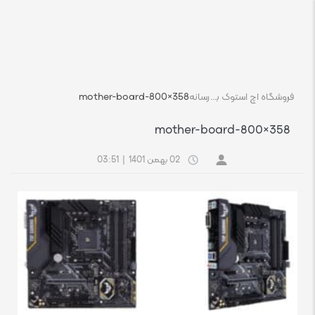
فروشگاه اچ استوک بازار انلاین تجهیزات کامپیوتر استوک
رسانه
mother-board-800×358
mother-board-800×358
02 بهمن 1401
|
03:51