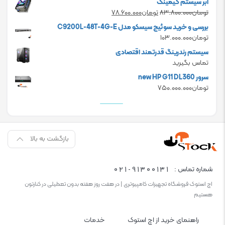
ابر سیستم گیمینگ
is:
was:
Current
Original
تومان
۸۳.۸۰۰.۰۰۰
تومان
۷۸.۶۰۰.۰۰۰
تومان۲۴.۰۰۰.۰۰۰.
تومان۲۰.۰۰۰.۰۰۰.
price
price
بررسی و خرید سوئیچ سیسکو مدل C9200L-48T-4G-E
is:
was:
تومان
۱۰۳.۰۰۰.۰۰۰
تومان۸۳.۸۰۰.۰۰۰.
تومان۷۸.۶۰۰.۰۰۰.
سیستم رندرینگ قدرتمند اقتصادی
تماس بگیرید
سرور new HP G11 DL360
تومان
۷۵۰.۰۰۰.۰۰۰
بازگشت به بالا
021-91300131
شماره تماس :
اچ استوک فروشگاه تجهیزات کامپیوتری | در هفت روز هفته بدون تعطیلی در کنارتون
هستیم
راهنمای خرید از اچ استوک
خدمات