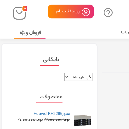
۰
ورود / ثبت نام
فروش ویژه
ا ما
بایگانی
محصولات
سرورHuawei RH2285
۲۰.۰۰۰.۰۰۰
۲۴.۰۰۰.۰۰۰
تومان
تومان