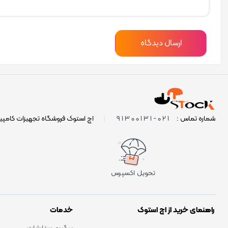
021-91300131
شماره تماس :
|
اچ استوک فروشگاه تجهیزات کامپی
تحویل اکسپرس
راهنمای خرید از اچ استوک
خدمات