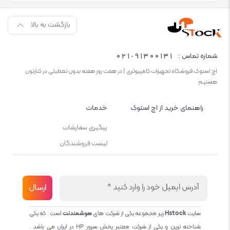
بازگشت به بالا
021-91300131
شماره تماس :
اچ استوک فروشگاه تجهیزات کامپیوتری | در هفت روز هفته بدون تعطیلی در کنارتون
هستیم
راهنمای خرید از اچ استوک
خدمات
پیگیری سفارشات
لیست فروشندگان
سایت
Hstock
زیر مجموعه یکی از شرکت های
هوشمندنت
است . که یکی
شناخته ترین و یکی از شرکت معتبر پخش سرور HP در ایران می باشد .