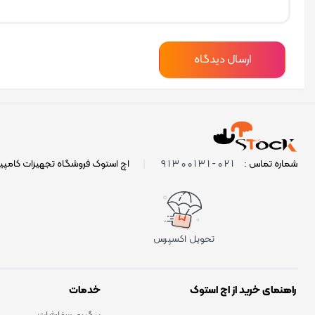
021-91300131
شماره تماس :
|
اچ استوک فروشگاه تجهیزات کامپی
تحویل اکسپرس
راهنمای خرید از اچ استوک
خدمات