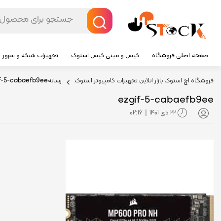
صفحه اصلی فروشگاه
کیس و مینی کیس استوک
تجهیزات شبکه و سرور
فروشگاه اچ استوک بازار انلاین تجهیزات کامپیوتر استوک
رسانه
f-5-cabaefb9ee
ezgif-5-cabaefb9ee
22 دی 1401
02:16
|