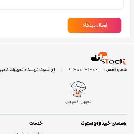
021-91300131
شماره تماس :
|
اچ استوک فروشگاه تجهیزات کامپی
تحویل اکسپرس
راهنمای خرید از اچ استوک
خدمات