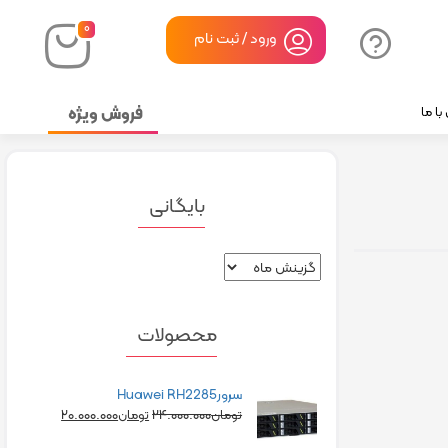
۰
ورود / ثبت نام
فروش ویژه
ا ما
بایگانی
محصولات
سرورHuawei RH2285
۲۰.۰۰۰.۰۰۰
۲۴.۰۰۰.۰۰۰
تومان
تومان