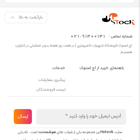
بازگشت به بالا
021-91300131
شماره تماس :
اچ استوک فروشگاه تجهیزات کامپیوتری | در هفت روز هفته بدون تعطیلی در کنارتون
هستیم
راهنمای خرید از اچ استوک
خدمات
پیگیری سفارشات
لیست فروشندگان
سایت
Hstock
زیر مجموعه یکی از شرکت های
هوشمندنت
است . که یکی