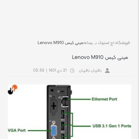
فروشگاه اچ استوک بازار انلاین تجهیزات کامپیوتر استوک
رسانه
مینی کیس Lenovo M910
مینی کیس Lenovo M910
باقریان باقریان
21 دی 1401
|
03:36