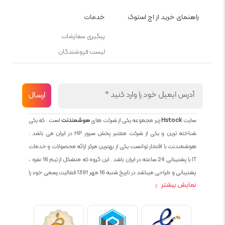
راهنمای خرید از اچ استوک
خدمات
پیگیری سفارشات
لیست فروشندگان
سایت
Hstock
زیر مجموعه یکی از شرکت های
هوشمندنت
است . که یکی
شناخته ترین و یکی از شرکت معتبر پخش سرور HP در ایران می باشد .
هوشمندنت با افتخار توانست یکی از بهترین مرکز ارائه محصولات و خدمات
IT با پشتیبانی 24 ساعته در ایران باشد . این گروه که متشکل از تیم 16 نفره ،
پشتیبانی و طراحی میباشد در تاریخ شنبه 16 مهر 1391 فعالیت رسمی خود را
نمایش بیشتر
آغاز نمود و طی این 12 سال فعالیت همواره احترام به حقوق مشتریان و
کاربران سایت و پشتیبانی کامل محصولات تجاری و رایگان در الویت کاری گروه
بوده و هست و تمام تلاش ما خدماتی کامل و بدون عیب به تمام مشتریان
عزیز میباشد حال با توجه به در خواست مشتریان و همکاران سعی کردیم