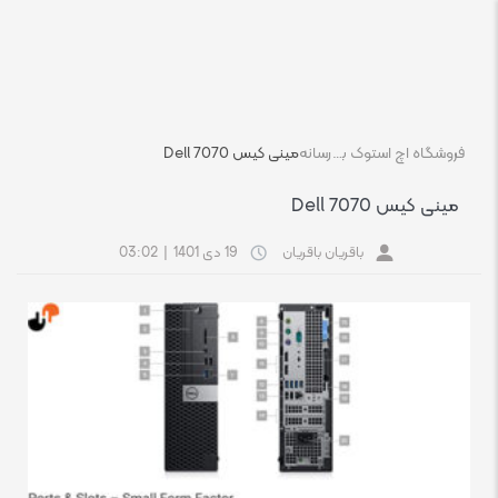
فروشگاه اچ استوک بازار انلاین تجهیزات کامپیوتر استوک
رسانه
مینی کیس Dell 7070
مینی کیس Dell 7070
باقریان باقریان
19 دی 1401
|
03:02