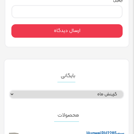
ایمیل
*
بایگانی
بایگانی
محصولات
سرورHuawei RH2285