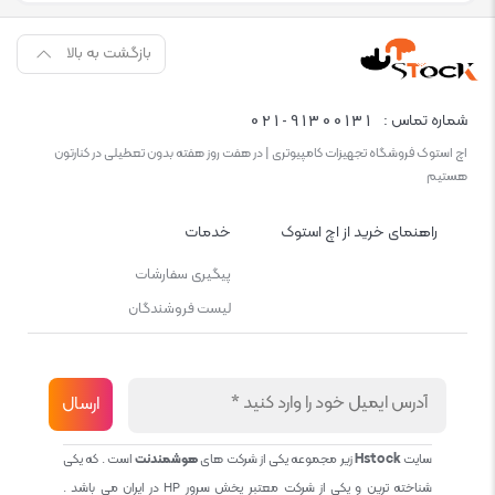
بازگشت به بالا
021-91300131
شماره تماس :
اچ استوک فروشگاه تجهیزات کامپیوتری | در هفت روز هفته بدون تعطیلی در کنارتون
هستیم
راهنمای خرید از اچ استوک
خدمات
پیگیری سفارشات
لیست فروشندگان
سایت
Hstock
زیر مجموعه یکی از شرکت های
هوشمندنت
است . که یکی
شناخته ترین و یکی از شرکت معتبر پخش سرور HP در ایران می باشد .