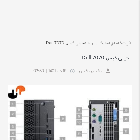
فروشگاه اچ استوک بازار انلاین تجهیزات کامپیوتر استوک
رسانه
مینی کیس Dell 7070
مینی کیس Dell 7070
باقریان باقریان
19 دی 1401
|
02:50