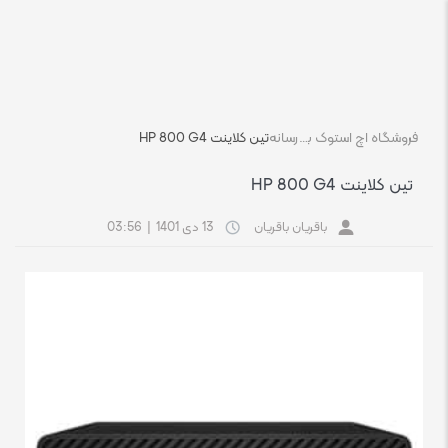
فروشگاه اچ استوک بازار انلاین تجهیزات کامپیوتر استوک
رسانه
تین کلاینت HP 800 G4
تین کلاینت HP 800 G4
باقریان باقریان
13 دی 1401
|
03:56