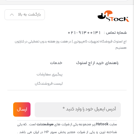
بازگشت به بالا
021-91300131
شماره تماس :
اچ استوک فروشگاه تجهیزات کامپیوتری | در هفت روز هفته بدون تعطیلی در کنارتون
هستیم
راهنمای خرید از اچ استوک
خدمات
پیگیری سفارشات
لیست فروشندگان
سایت
Hstock
زیر مجموعه یکی از شرکت های
هوشمندنت
است . که یکی
شناخته ترین و یکی از شرکت معتبر پخش سرور HP در ایران می باشد .