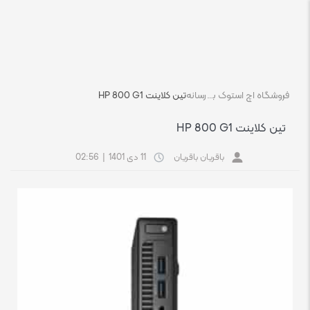
فروشگاه اچ استوک بازار انلاین تجهیزات کامپیوتر استوک
رسانه
تین کلاینت HP 800 G1
تین کلاینت HP 800 G1
باقریان باقریان
11 دی 1401
|
02:56