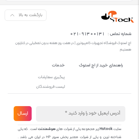
بازگشت به بالا
021-91300131
شماره تماس :
اچ استوک فروشگاه تجهیزات کامپیوتری | در هفت روز هفته بدون تعطیلی در کنارتون
هستیم
راهنمای خرید از اچ استوک
خدمات
پیگیری سفارشات
لیست فروشندگان
سایت
Hstock
زیر مجموعه یکی از شرکت های
هوشمندنت
است . که یکی
شناخته ترین و یکی از شرکت معتبر پخش سرور HP در ایران می باشد .