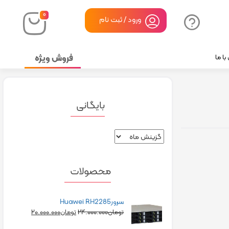
۰
ورود / ثبت نام
فروش ویژه
ا ما
بایگانی
محصولات
سرورHuawei RH2285
۲۰.۰۰۰.۰۰۰
۲۴.۰۰۰.۰۰۰
تومان
تومان