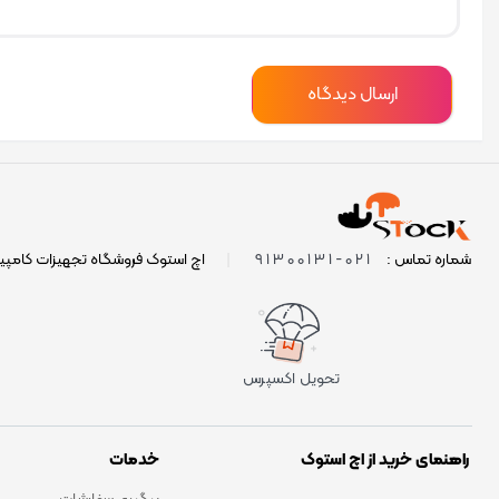
021-91300131
شماره تماس :
|
اچ استوک فروشگاه تجهیزات کامپی
تحویل اکسپرس
راهنمای خرید از اچ استوک
خدمات