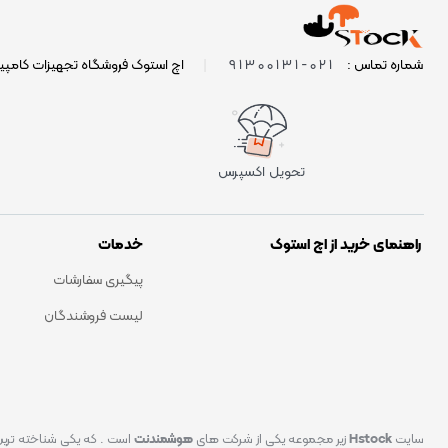
021-91300131
شماره تماس :
|
اچ استوک فروشگاه تجهیزات کامپی
تحویل اکسپرس
راهنمای خرید از اچ استوک
خدمات
پیگیری سفارشات
لیست فروشندگان
سایت
Hstock
زیر مجموعه یکی از شرکت های
هوشمندنت