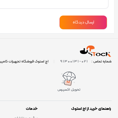
021-91300131
شماره تماس :
|
اچ استوک فروشگاه تجهیزات کامپی
تحویل اکسپرس
راهنمای خرید از اچ استوک
خدمات