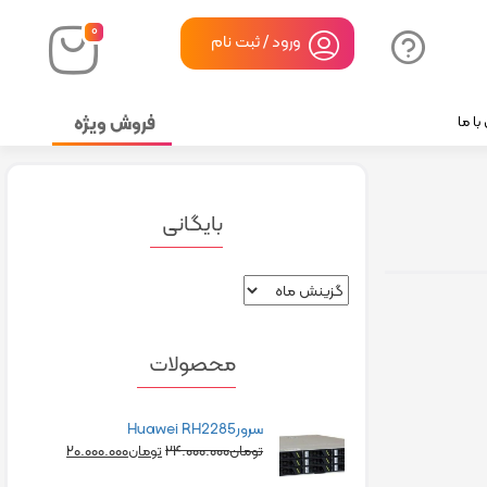
۰
ورود / ثبت نام
فروش ویژه
ا ما
بایگانی
محصولات
سرورHuawei RH2285
۲۰.۰۰۰.۰۰۰
۲۴.۰۰۰.۰۰۰
تومان
تومان