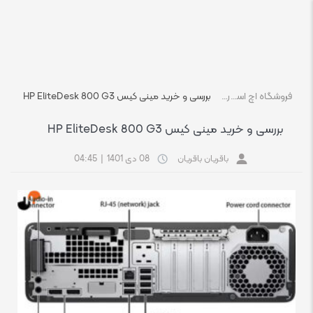
فروشگاه اچ استوک بازار انلاین تجهیزات کامپیوتر استوک
رسانه
بررسی و خرید مینی کیس HP EliteDesk 800 G3
بررسی و خرید مینی کیس HP EliteDesk 800 G3
باقریان باقریان
08 دی 1401
|
04:45