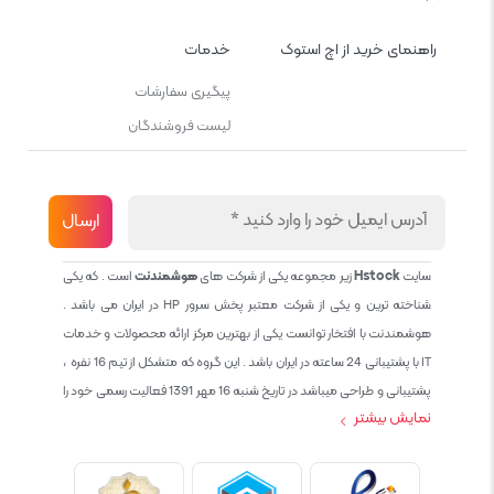
راهنمای خرید از اچ استوک
خدمات
پیگیری سفارشات
لیست فروشندگان
سایت
Hstock
زیر مجموعه یکی از شرکت های
هوشمندنت
است . که یکی
شناخته ترین و یکی از شرکت معتبر پخش سرور HP در ایران می باشد .
هوشمندنت با افتخار توانست یکی از بهترین مرکز ارائه محصولات و خدمات
IT با پشتیبانی 24 ساعته در ایران باشد . این گروه که متشکل از تیم 16 نفره ،
پشتیبانی و طراحی میباشد در تاریخ شنبه 16 مهر 1391 فعالیت رسمی خود را
نمایش بیشتر
آغاز نمود و طی این 12 سال فعالیت همواره احترام به حقوق مشتریان و
کاربران سایت و پشتیبانی کامل محصولات تجاری و رایگان در الویت کاری گروه
بوده و هست و تمام تلاش ما خدماتی کامل و بدون عیب به تمام مشتریان