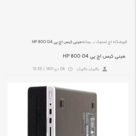
فروشگاه اچ استوک بازار انلاین تجهیزات کامپیوتر استوک
رسانه
مینی کیس اچ پی HP 800 G4
مینی کیس اچ پی HP 800 G4
باقریان باقریان
08 دی 1401
|
12:35