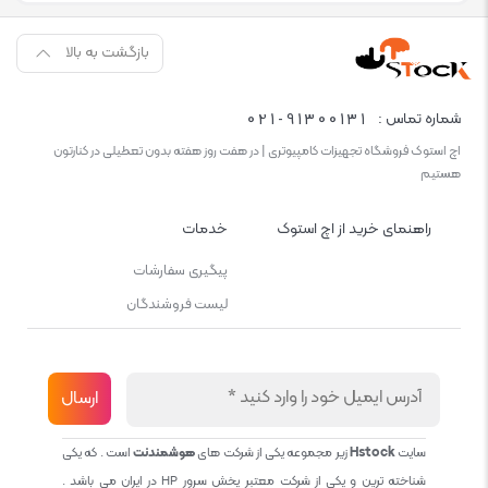
بازگشت به بالا
021-91300131
شماره تماس :
اچ استوک فروشگاه تجهیزات کامپیوتری | در هفت روز هفته بدون تعطیلی در کنارتون
هستیم
راهنمای خرید از اچ استوک
خدمات
پیگیری سفارشات
لیست فروشندگان
سایت
Hstock
زیر مجموعه یکی از شرکت های
هوشمندنت
است . که یکی
شناخته ترین و یکی از شرکت معتبر پخش سرور HP در ایران می باشد .