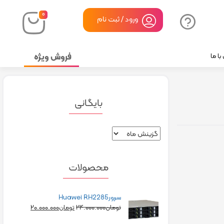
۰
ورود / ثبت نام
فروش ویژه
ا ما
بایگانی
محصولات
سرورHuawei RH2285
۲۰.۰۰۰.۰۰۰
۲۴.۰۰۰.۰۰۰
تومان
تومان