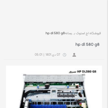
فروشگاه اچ استوک بازار انلاین تجهیزات کامپیوتر استوک
رسانه
hp dl 580 g8
hp dl 580 g8
07 دی 1401
|
05:01