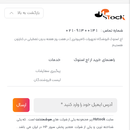
بازگشت به بالا
021-91300131
شماره تماس :
اچ استوک فروشگاه تجهیزات کامپیوتری | در هفت روز هفته بدون تعطیلی در کنارتون
هستیم
راهنمای خرید از اچ استوک
خدمات
پیگیری سفارشات
لیست فروشندگان
سایت
Hstock
زیر مجموعه یکی از شرکت های
هوشمندنت
است . که یکی
شناخته ترین و یکی از شرکت معتبر پخش سرور HP در ایران می باشد .