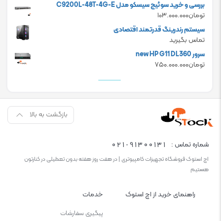
price
price
بررسی و خرید سوئیچ سیسکو مدل C9200L-48T-4G-E
is:
was:
تومان
۱۰۳.۰۰۰.۰۰۰
تومان۸۳.۸۰۰.۰۰۰.
تومان۷۸.۶۰۰.۰۰۰.
سیستم رندرینگ قدرتمند اقتصادی
تماس بگیرید
سرور new HP G11 DL360
تومان
۷۵۰.۰۰۰.۰۰۰
بازگشت به بالا
021-91300131
شماره تماس :
اچ استوک فروشگاه تجهیزات کامپیوتری | در هفت روز هفته بدون تعطیلی در کنارتون
هستیم
راهنمای خرید از اچ استوک
خدمات
پیگیری سفارشات