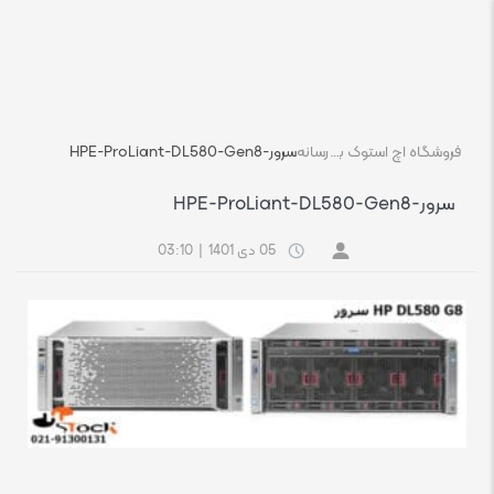
فروشگاه اچ استوک بازار انلاین تجهیزات کامپیوتر استوک
رسانه
سرور-HPE-ProLiant-DL580-Gen8
سرور-HPE-ProLiant-DL580-Gen8
05 دی 1401
|
03:10