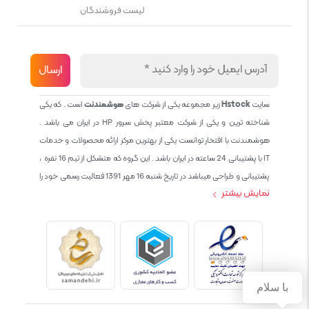
لیست فروشندگان
سایت
Hstock
زیر مجموعه یکی از شرکت های
هوشمندنت
است . که یکی
شناخته ترین و یکی از شرکت معتبر پخش سرور HP در ایران می باشد .
هوشمندنت با افتخار توانست یکی از بهترین مرکز ارائه محصولات و خدمات
IT با پشتیبانی 24 ساعته در ایران باشد . این گروه که متشکل از تیم 16 نفره ،
پشتیبانی و طراحی میباشد در تاریخ شنبه 16 مهر 1391 فعالیت رسمی خود را
نمایش بیشتر
آغاز نمود و طی این 12 سال فعالیت همواره احترام به حقوق مشتریان و
کاربران سایت و پشتیبانی کامل محصولات تجاری و رایگان در الویت کاری گروه
بوده و هست و تمام تلاش ما خدماتی کامل و بدون عیب به تمام مشتریان
عزیز میباشد حال با توجه به در خواست مشتریان و همکاران سعی کردیم
سایتی اماده کنیم که تمام مشتریان عزیزمان با خیال راحت تمام محصولات
IT خود را خریداری کنند.
با سلام