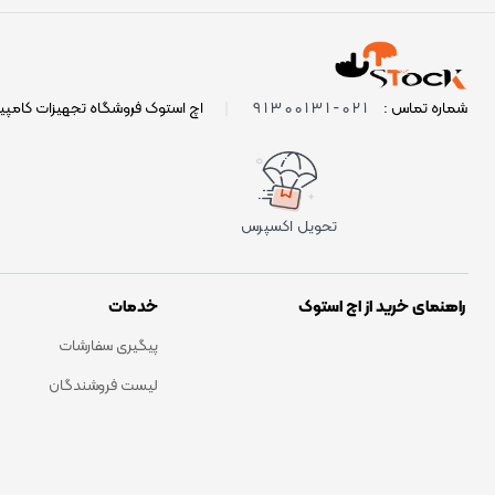
021-91300131
شماره تماس :
|
اچ استوک فروشگاه تجهیزات کامپی
تحویل اکسپرس
راهنمای خرید از اچ استوک
خدمات
پیگیری سفارشات
لیست فروشندگان