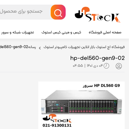
صفحه اصلی فروشگاه
کیس و مینی کیس استوک
تجهیزات شبکه و سرور
فروشگاه اچ استوک بازار انلاین تجهیزات کامپیوتر استوک
رسانه
del560-gen9-02
hp-del560-gen9-02
04 دی 1401
04:55
|