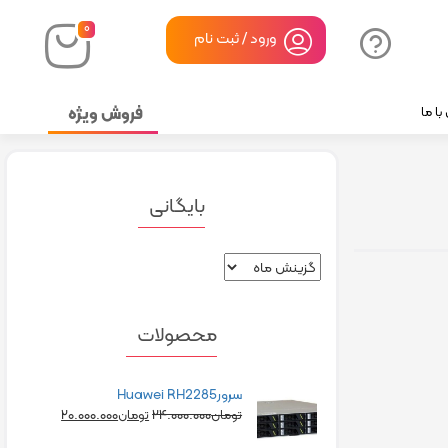
۰
ورود / ثبت نام
فروش ویژه
ا ما
بایگانی
محصولات
سرورHuawei RH2285
۲۰.۰۰۰.۰۰۰
۲۴.۰۰۰.۰۰۰
تومان
تومان