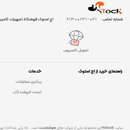
021-91300131
شماره تماس :
|
اچ استوک فروشگاه تجهیزات کامپی
تحویل اکسپرس
راهنمای خرید از اچ استوک
خدمات
پیگیری سفارشات
لیست فروشندگان
سایت
Hstock
زیر مجموعه یکی از شرکت های
هوشمندنت