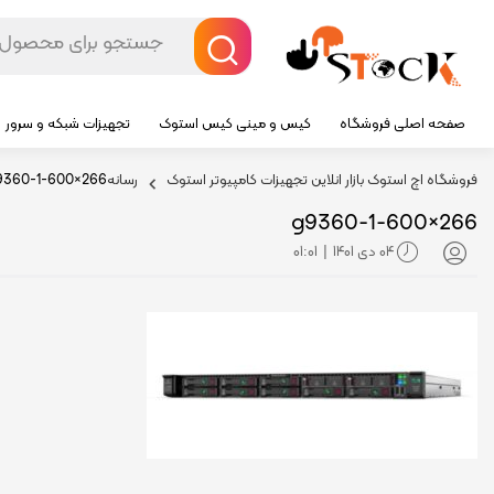
صفحه اصلی فروشگاه
کیس و مینی کیس استوک
تجهیزات شبکه و سرور
فروشگاه اچ استوک بازار انلاین تجهیزات کامپیوتر استوک
رسانه
360-1-600×266
g9360-1-600×266
04 دی 1401
01:01
|