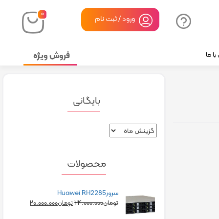
۰
ورود / ثبت نام
فروش ویژه
ا ما
بایگانی
محصولات
سرورHuawei RH2285
۲۰.۰۰۰.۰۰۰
۲۴.۰۰۰.۰۰۰
تومان
تومان