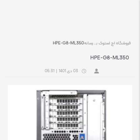
فروشگاه اچ استوک بازار انلاین تجهیزات کامپیوتر استوک
رسانه
HPE-G8-ML350
HPE-G8-ML350
03 دی 1401
|
05:31