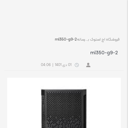
فروشگاه اچ استوک بازار انلاین تجهیزات کامپیوتر استوک
رسانه
ml350-g9-2
ml350-g9-2
01 دی 1401
|
04:06