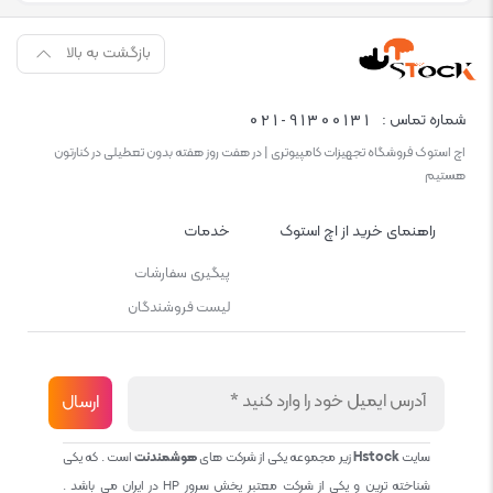
بازگشت به بالا
021-91300131
شماره تماس :
اچ استوک فروشگاه تجهیزات کامپیوتری | در هفت روز هفته بدون تعطیلی در کنارتون
هستیم
راهنمای خرید از اچ استوک
خدمات
پیگیری سفارشات
لیست فروشندگان
سایت
Hstock
زیر مجموعه یکی از شرکت های
هوشمندنت
است . که یکی
شناخته ترین و یکی از شرکت معتبر پخش سرور HP در ایران می باشد .