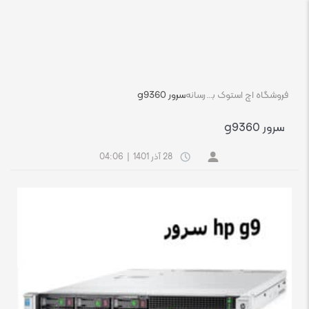
فروشگاه اچ استوک بازار انلاین تجهیزات کامپیوتر استوک
رسانه
سرور g9360
سرور g9360
28 آذر 1401
|
04:06