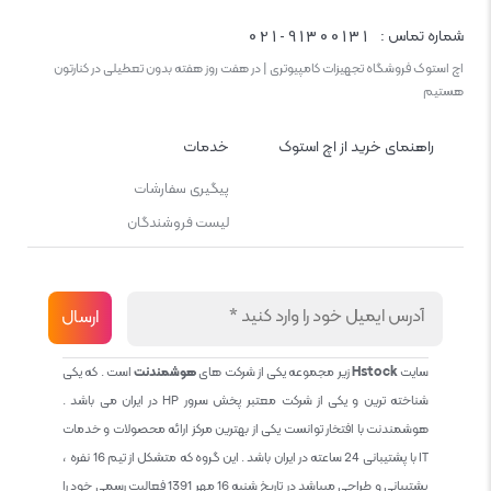
021-91300131
شماره تماس :
اچ استوک فروشگاه تجهیزات کامپیوتری | در هفت روز هفته بدون تعطیلی در کنارتون
هستیم
راهنمای خرید از اچ استوک
خدمات
پیگیری سفارشات
لیست فروشندگان
سایت
Hstock
زیر مجموعه یکی از شرکت های
هوشمندنت
است . که یکی
شناخته ترین و یکی از شرکت معتبر پخش سرور HP در ایران می باشد .
هوشمندنت با افتخار توانست یکی از بهترین مرکز ارائه محصولات و خدمات
IT با پشتیبانی 24 ساعته در ایران باشد . این گروه که متشکل از تیم 16 نفره ،
پشتیبانی و طراحی میباشد در تاریخ شنبه 16 مهر 1391 فعالیت رسمی خود را