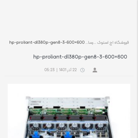
فروشگاه اچ استوک بازار انلاین تجهیزات کامپیوتر استوک
رسانه
hp-proliant-dl380p-gen8-3-600×600
hp-proliant-dl380p-gen8-3-600×600
22 آذر 1401
|
05:23