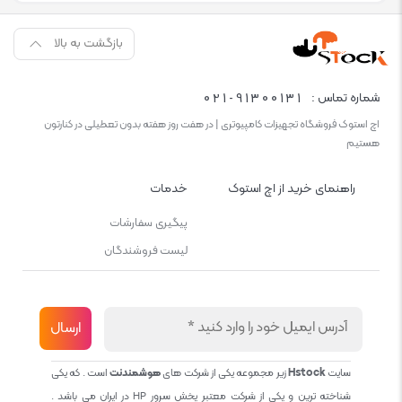
بازگشت به بالا
021-91300131
شماره تماس :
اچ استوک فروشگاه تجهیزات کامپیوتری | در هفت روز هفته بدون تعطیلی در کنارتون
هستیم
راهنمای خرید از اچ استوک
خدمات
پیگیری سفارشات
لیست فروشندگان
سایت
Hstock
زیر مجموعه یکی از شرکت های
هوشمندنت
است . که یکی
شناخته ترین و یکی از شرکت معتبر پخش سرور HP در ایران می باشد .