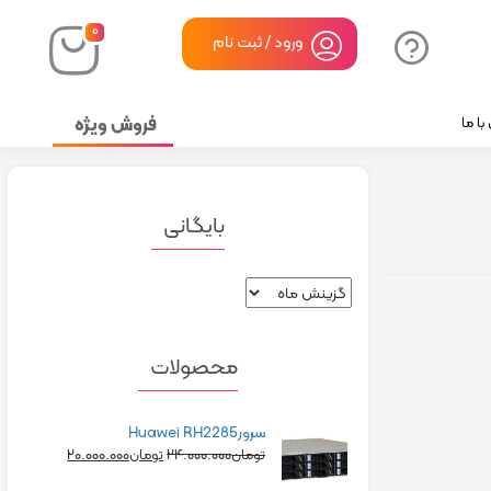
۰
ورود / ثبت نام
فروش ویژه
ا ما
بایگانی
محصولات
سرورHuawei RH2285
۲۰.۰۰۰.۰۰۰
۲۴.۰۰۰.۰۰۰
تومان
تومان