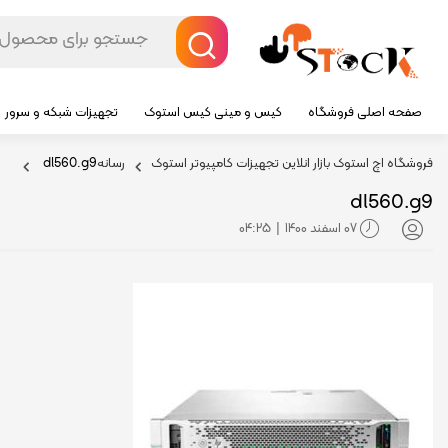
صفحه اصلی فروشگاه
کیس و مینی کیس استوک
تجهیزات شبکه و سرور
فروشگاه اچ استوک بازار انلاین تجهیزات کامپیوتر استوک
رسانه
dl560.g9
dl560.g9
07 اسفند 1400
04:25
|