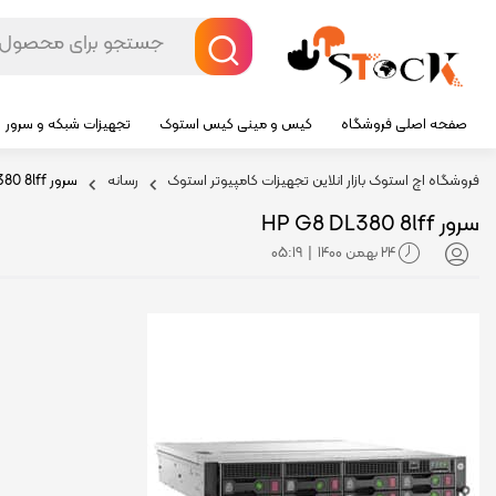
صفحه اصلی فروشگاه
کیس و مینی کیس استوک
تجهیزات شبکه و سرور
فروشگاه اچ استوک بازار انلاین تجهیزات کامپیوتر استوک
رسانه
سرور HP G8 DL380 8lff
سرور HP G8 DL380 8lff
24 بهمن 1400
05:19
|