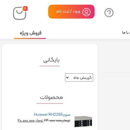
۰
ورود / ثبت نام
فروش ویژه
ا ما
بایگانی
محصولات
سرورHuawei RH2285
۲۰.۰۰۰.۰۰۰
۲۴.۰۰۰.۰۰۰
تومان
تومان