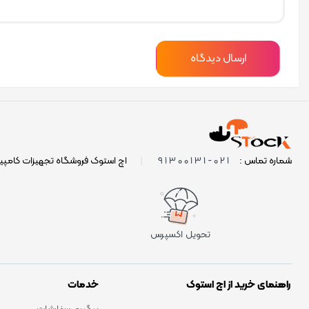
021-91300131
شماره تماس :
|
اچ استوک فروشگاه تجهیزات کامپی
تحویل اکسپرس
راهنمای خرید از اچ استوک
خدمات