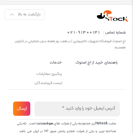
بازگشت به بالا
021-91300131
شماره تماس :
اچ استوک فروشگاه تجهیزات کامپیوتری | در هفت روز هفته بدون تعطیلی در کنارتون
هستیم
راهنمای خرید از اچ استوک
خدمات
پیگیری سفارشات
لیست فروشندگان
سایت
Hstock
زیر مجموعه یکی از شرکت های
هوشمندنت
است . که یکی
شناخته ترین و یکی از شرکت معتبر پخش سرور HP در ایران می باشد .