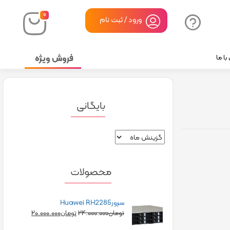
۰
ورود / ثبت نام
فروش ویژه
ا ما
بایگانی
محصولات
سرورHuawei RH2285
۲۰.۰۰۰.۰۰۰
۲۴.۰۰۰.۰۰۰
تومان
تومان