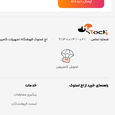
021-91300131
شماره تماس :
|
اچ استوک فروشگاه تجهیزات کامپی
تحویل اکسپرس
راهنمای خرید از اچ استوک
خدمات
پیگیری سفارشات
لیست فروشندگان