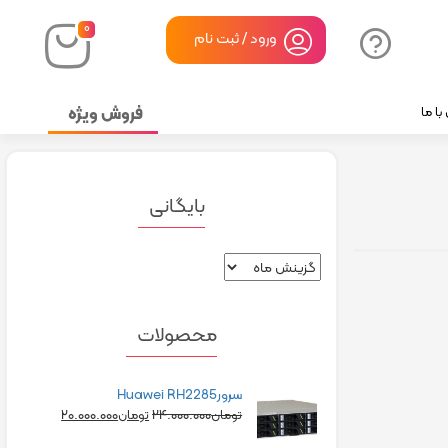
۰
ورود / ثبت نام
فروش ویژه
ا ما
بایگانی
محصولات
سرورHuawei RH2285
۲۰.۰۰۰.۰۰۰
۲۴.۰۰۰.۰۰۰
تومان
تومان