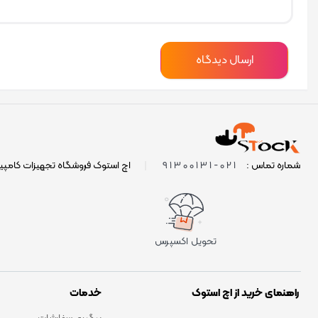
021-91300131
شماره تماس :
|
اچ استوک فروشگاه تجهیزات کامپی
تحویل اکسپرس
راهنمای خرید از اچ استوک
خدمات