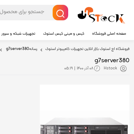
صفحه اصلی فروشگاه
کیس و مینی کیس استوک
تجهیزات شبکه و سرور
فروشگاه اچ استوک بازار انلاین تجهیزات کامپیوتر استوک
رسانه
g7server380
g7server380
08 آذر 1400
05:19
|
Hstock