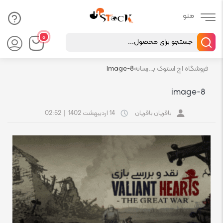
Products
۰
search
فروشگاه اچ استوک بازار انلاین تجهیزات کامپیوتر استوک
رسانه
image-8
image-8
باقریان باقریان
14 اردیبهشت 1402
|
02:52