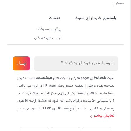
هستیم
راهنمای خرید از اچ استوک
خدمات
پیگیری سفارشات
لیست فروشندگان
سایت
Hstock
زیر مجموعه یکی از شرکت های
هوشمندنت
است . که یکی
شناخته ترین و یکی از شرکت معتبر پخش سرور HP در ایران می باشد .
هوشمندنت با افتخار توانست یکی از بهترین مرکز ارائه محصولات و خدمات
IT با پشتیبانی 24 ساعته در ایران باشد . این گروه که متشکل از تیم 16 نفره ،
پشتیبانی و طراحی میباشد در تاریخ شنبه 16 مهر 1391 فعالیت رسمی خود را
نمایش بیشتر
آغاز نمود و طی این 12 سال فعالیت همواره احترام به حقوق مشتریان و
کاربران سایت و پشتیبانی کامل محصولات تجاری و رایگان در الویت کاری گروه