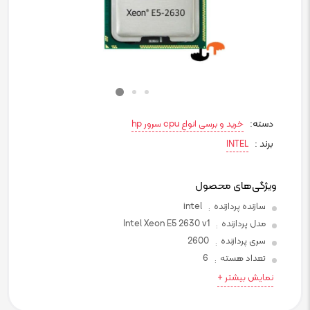
دسته:
خرید و برسی انواع cpu سرور hp
برند :
INTEL
ویژگی‌های محصول
سازنده پردازنده
intel
:
مدل پردازنده
Intel Xeon E5 2630 v1
:
سری پردازنده
2600
:
تعداد هسته
6
:
نمایش بیشتر +