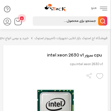
Products
۰
search
فروشگاه اچ استوک بازار انلاین تجهیزات کامپیوتر استوک
خرید و برسی انواع cpu سرور hp
cpu سرور intel xeon 2630 v1
cpu intel xeon 2630 v1