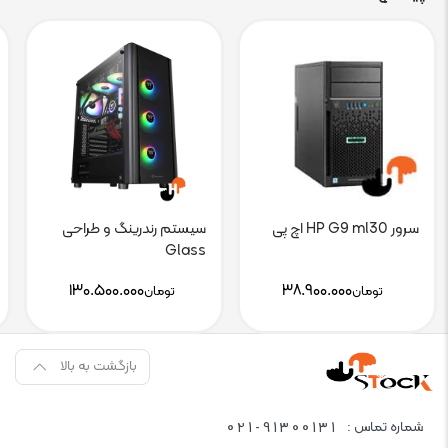
سرور HP G9 ml30 اچ پی
سیستم رندرینگ و طراحی
Glass
۱۳۰.۵۰۰.۰۰۰
۳۸.۹۰۰.۰۰۰
تومان
تومان
بازگشت به بالا
021-91300131
شماره تماس :