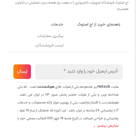
اچ استوک فروشگاه تجهیزات کامپیوتری | در هفت روز هفته بدون تعطیلی در کنارتون
هستیم
راهنمای خرید از اچ استوک
خدمات
پیگیری سفارشات
لیست فروشندگان
سایت
Hstock
زیر مجموعه یکی از شرکت های
هوشمندنت
است . که یکی
شناخته ترین و یکی از شرکت معتبر پخش سرور HP در ایران می باشد .
هوشمندنت با افتخار توانست یکی از بهترین مرکز ارائه محصولات و خدمات
IT با پشتیبانی 24 ساعته در ایران باشد . این گروه که متشکل از تیم 16 نفره ،
پشتیبانی و طراحی میباشد در تاریخ شنبه 16 مهر 1391 فعالیت رسمی خود را
نمایش بیشتر
آغاز نمود و طی این 12 سال فعالیت همواره احترام به حقوق مشتریان و
کاربران سایت و پشتیبانی کامل محصولات تجاری و رایگان در الویت کاری گروه