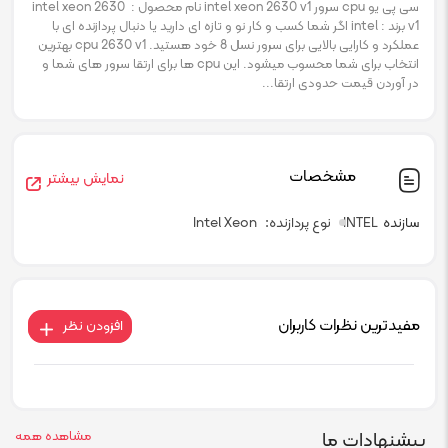
سی پی یو cpu سرور intel xeon 2630 v1 نام محصول : intel xeon 2630
v1 برند : intel اگر شما کسب و کار نو و تازه ای دارید یا دنبال پردازنده ای با
عملکرد و کارایی بالایی برای سرور نسل 8 خود هستید. cpu 2630 v1 بهترین
انتخاب برای شما محسوب میشود. این cpu ها برای ارتقا سرور های شما و
در آوردن قیمت حدودی ارتقا...
مشخصات
نمایش بیشتر
سازنده
INTEL
نوع پردازنده
Intel Xeon
مفیدترین نظرات کاربران
افزودن نظر
پیشنهادات ما
مشاهده همه